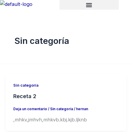
Ir
al
contenido
Sin categoría
Sin categoría
Receta 2
Deja un comentario
/
Sin categoría
/
hernan
,mhkv,jmhvh,mhkvb.kbj.kjb.ljknb